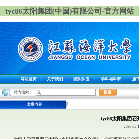
tyc86太阳集团(中国)有限公司-官方网站
网站首页
|
关于我们
|
团队队伍
|
学科与科研
|
旗
站内搜索：
文章内容
tyc86太阳集团
2026-05-1