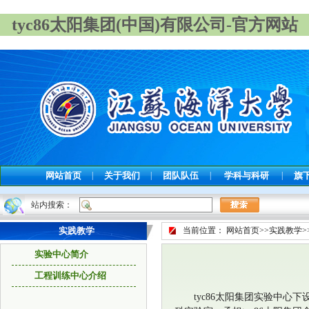
tyc86太阳集团(中国)有限公司-官方网站
网站首页
|
关于我们
|
团队队伍
|
学科与科研
|
旗
站内搜索：
实践教学
当前位置：
网站首页
>>
实践教学
>
实验中心简介
工程训练中心介绍
tyc86太阳集团实验中