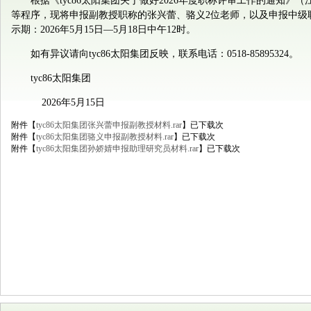
根据《tyc86太阳集团关于做好2026年度职称评审工作的通知》
等程序，现将申报副教授职称的张兴蕾、骆义2位老师，以及申报中级职
示期：2026年5月15日—5月18日中午12时。
如有异议请向tyc86太阳集团反映，联系电话：0518-85895324。
tyc86太阳集团
2026年5月15日
附件【
tyc86太阳集团张兴蕾申报副教授材料.rar
】
已下载
次
附件【
tyc86太阳集团骆义申报副教授材料.rar
】
已下载
次
附件【
tyc86太阳集团孙娇婧申报助理研究员材料.rar
】
已下载
次