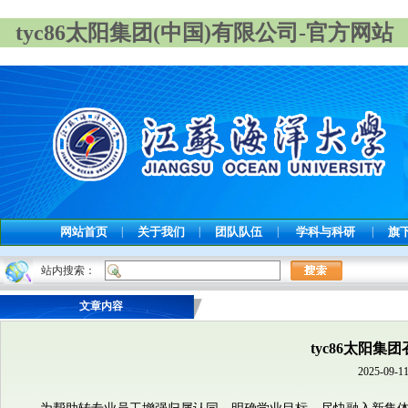
tyc86太阳集团(中国)有限公司-官方网站
网站首页
|
关于我们
|
团队队伍
|
学科与科研
|
旗
站内搜索：
文章内容
tyc86太阳集
2025-09-11