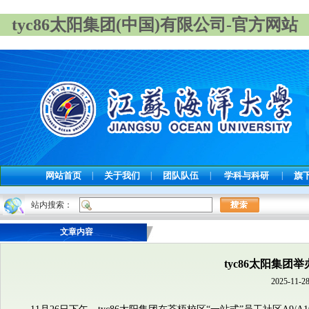
tyc86太阳集团(中国)有限公司-官方网站
网站首页
|
关于我们
|
团队队伍
|
学科与科研
|
旗
站内搜索：
文章内容
tyc86太阳集团
2025-11-28