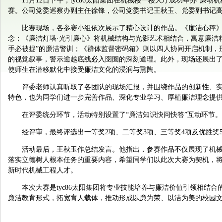
11月12日下午，tyc86太阳集团在机械楼一楼大厅成功举办“廉
赛。公司党委巡察办副主任徐锋，公司党委书记王秋玉、党委副书记
比赛现场，各参赛小组依次展示了精心设计的作品。《廉洁心秤》
念；《廉洁灯塔·光引廉心》将机械结构与光影艺术相结合，寓意廉洁
手必被捉”的廉洁警训；《群体监督密码箱》则以四人协同开启机制，
的视觉叙事，警示逾越底线必入囹圄的深刻道理。此外，现场还展出
使师生在潜移默化中接受廉洁文化的浸润与熏陶。
评委老师认真听取了各团队的现场汇报，并围绕作品的创新性、
特色，也为同学们进一步完善作品、深化专业学习、厚植廉洁理念提
在评委统分环节，活动特别设置了“廉洁知识快问快答”互动环节
经评审，最终评选出一等奖2项、二等奖3项、三等奖4项及优胜奖
活动最后，王秋玉作总结发言。他指出，参赛作品不仅展现了机
落实立德树人根本任务的重要内容，希望同学们以此次大赛为契机，
新时代机械工程人才。
本次大赛是tyc86太阳集团将专业技能培养与廉洁价值引领相结
廉洁教育形式，拓宽育人载体，推动形成以廉为荣、以洁为美的校园