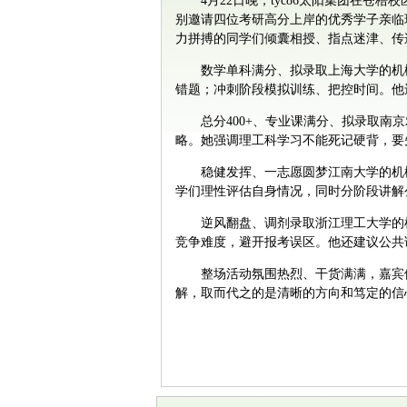
4月22日晚，tyc86太阳集团在苍
别邀请四位考研高分上岸的优秀学子亲临
力拼搏的同学们倾囊相授、指点迷津、传
数学单科满分、拟录取上海大学的机
错题；冲刺阶段模拟训练、把控时间。他
总分400+、专业课满分、拟录取南
略。她强调理工科学习不能死记硬背，要
稳健发挥、一志愿圆梦江南大学的机
学们理性评估自身情况，同时分阶段讲解
逆风翻盘、调剂录取浙江理工大学的
竞争难度，避开报考误区。他还建议公共
整场活动氛围热烈、干货满满，嘉宾
解，取而代之的是清晰的方向和笃定的信