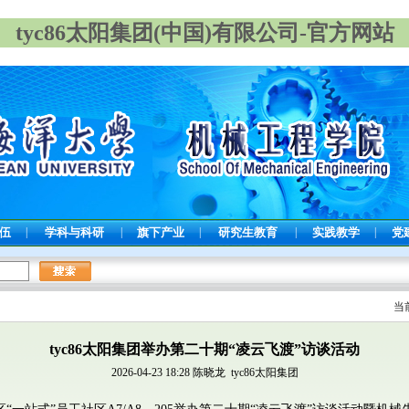
tyc86太阳集团(中国)有限公司-官方网站
队伍
|
学科与科研
|
旗下产业
|
研究生教育
|
实践教学
|
党
当
tyc86太阳集团举办第二十期“凌云飞渡”访谈活动
2026-04-23 18:28
陈晓龙 tyc86太阳集团