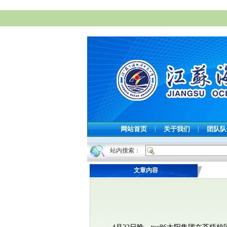
网站首页
|
关于我们
|
团队
站内搜索：
文章内容