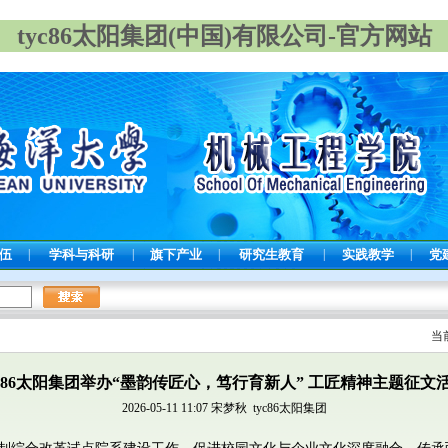
tyc86太阳集团(中国)有限公司-官方网站
队伍
|
学科与科研
|
旗下产业
|
研究生教育
|
实践教学
|
党
当
yc86太阳集团举办“墨韵传匠心，笃行育新人” 工匠精神主题征文
2026-05-11 11:07
宋梦秋 tyc86太阳集团