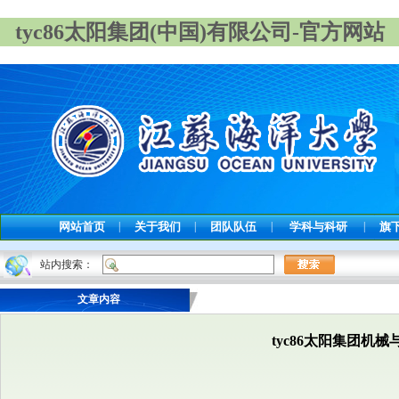
tyc86太阳集团(中国)有限公司-官方网站
网站首页
|
关于我们
|
团队队伍
|
学科与科研
|
旗
站内搜索：
文章内容
tyc86太阳集团机