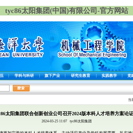
tyc86太阳集团(中国)有限公司-官方网站
队伍
|
学科与科研
|
旗下产业
|
研究生教育
|
实践教学
|
党
当
yc86太阳集团联合创新创业公司召开2024版本科人才培养方案论
2024-03-25 11:07
tyc86太阳集团