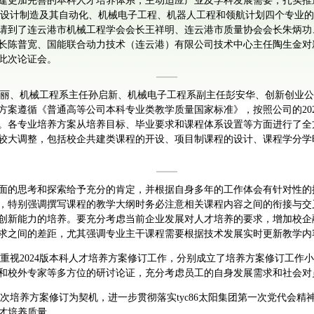
建更加完善的本科人才培养体系，主动适应产业及学科发展需要，扎实推进
机械设计制造及其自动化、机械电子工程、机器人工程和领航计划四个专业的
请到了连云港市机械工程学会会长王祥明、连云港市质量协会会长朱炳功
长陈普宽、国能联合动力技术（连云港）有限公司技术中心主任陶生金对
此次论证会。
任王晓丽、机械工程系主任孙启新、机械电子工程系副主任彭安华、创新创业
级培养方案遵循《普通高等公司本科专业类教学质量国家标准》，按照公司的2
。各专业培养方案从培养目标、毕业要求和课程体系设置等方面进行了全
较大调整，包括校企共建类课程的开设、项目制课程的设计、课程学分学
面的思考和探索给予充分的肯定，并根据自身多年的工作体会有针对性的
，特别强调撰写课程的教学大纲时务必注意相关课程内容之间的衔接与交
创新能力的培养。要充分考虑当前企业发展对人才培养的要求，增加校企
求之间的差距，尤其强调专业主干课程需要根据技术发展实时更新教学内
高度重视2024版本科人才培养方案修订工作，分别成立了培养方案修订工
和校外专家等多方位的研讨论证，充分考虑员工的自身发展需求和社会对
以此次培养方案修订为契机，进一步贯彻落实tyc86太阳集团第一次党代会精
才培养质量。